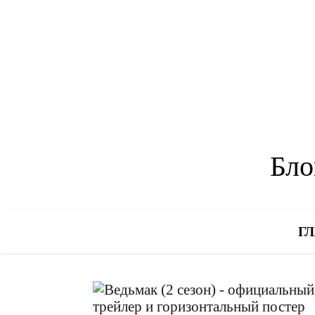
Бло
Г