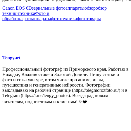
Canon EOS 6D
зеркальные фотоаппараты
обзор
обзор
техники
техника
Фото и
обработка
фотоаппараты
фототехника
фототовары
Tengyart
Профессиональный фотограф из Приморского края. Работаю в
Находке, Владивостоке и Золотой Долине. Пишу статьи о
фото и гик-культуре, в том числе про аниме, игры,
путешествия и генеративные нейросети. Фотографии
выкладываю на рабочей странице (https://olegmorozfoto.ru/) и в
Telegram (https://t.me/tengy_photos). Всегда рад новым
читателям, подписчикам и клиентам! ✨❤️