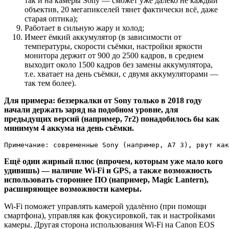
так и на камеры Sony — сможет уже далеко не каждый
объектив, 20 мегапикселей тянет фактически всё, даже
старая оптика);
Работает в сильную жару и холод;
Имеет ёмкий аккумулятор (в зависимости от
температуры, скорости съёмки, настройки яркости
монитора держит от 900 до 2500 кадров, в среднем
выходит около 1500 кадров без замены аккумулятора,
т.е. хватает на день съёмки, с двумя аккумуляторами —
так тем более).
Для примера: беззеркалки от Sony только в 2018 году
начали держать заряд на подобном уровне, для
предыдущих версий (например, 7r2) понадобилось бы как
минимум 4 аккума на день съёмки.
Примечание: современные Sony (например, A7 3), рвут ка
Ещё один жирный плюс (впрочем, которым уже мало кого
удивишь) — наличие Wi-Fi и GPS, а также возможность
использовать стороннее ПО (например, Magic Lantern),
расширяющее возможности камеры.
Wi-Fi поможет управлять камерой удалённо (при помощи
смартфона), управляя как фокусировкой, так и настройками
камеры. Другая сторона использования Wi-Fi на Canon EOS