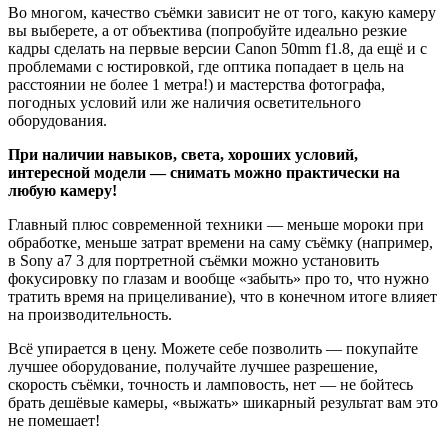
Во многом, качество съёмки зависит не от того, какую камеру
вы выберете, а от объектива (попробуйте идеально резкие
кадры сделать на первые версии Canon 50mm f1.8, да ещё и с
проблемами с юстировкой, где оптика попадает в цель на
расстоянии не более 1 метра!) и мастерства фотографа,
погодных условий или же наличия осветительного
оборудования.
При наличии навыков, света, хороших условий,
интересной модели — снимать можно практически на
любую камеру!
Главный плюс современной техники — меньше мороки при
обработке, меньше затрат времени на саму съёмку (например,
в Sony a7 3 для портретной съёмки можно установить
фокусировку по глазам и вообще «забыть» про то, что нужно
тратить время на прицеливание), что в конечном итоге влияет
на производительность.
Всё упирается в цену. Можете себе позволить — покупайте
лучшее оборудование, получайте лучшее разрешение,
скорость съёмки, точность и ламповость, нет — не бойтесь
брать дешёвые камеры, «выжать» шикарный результат вам это
не помешает!