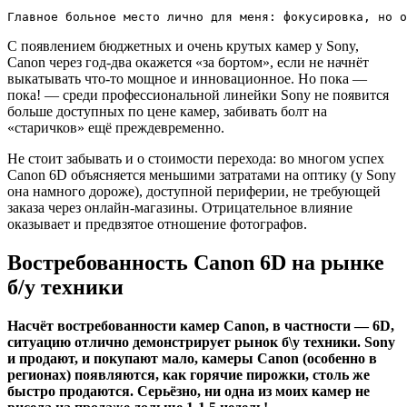
Главное больное место лично для меня: фокусировка, но о
С появлением бюджетных и очень крутых камер у Sony,
Canon через год-два окажется «за бортом», если не начнёт
выкатывать что-то мощное и инновационное. Но пока —
пока! — среди профессиональной линейки Sony не появится
больше доступных по цене камер, забивать болт на
«старичков» ещё преждевременно.
Не стоит забывать и о стоимости перехода: во многом успех
Canon 6D объясняется меньшими затратами на оптику (у Sony
она намного дороже), доступной периферии, не требующей
заказа через онлайн-магазины. Отрицательное влияние
оказывает и предвзятое отношение фотографов.
Востребованность Canon 6D на рынке
б/у техники
Насчёт востребованности камер Canon, в частности — 6D,
ситуацию отлично демонстрирует рынок б\у техники. Sony
и продают, и покупают мало, камеры Canon (особенно в
регионах) появляются, как горячие пирожки, столь же
быстро продаются. Серьёзно, ни одна из моих камер не