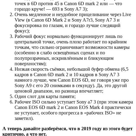
точек в 6D против 45 в Canon 6D mark 2 или — что
гораздо круче! — 693 в Sony A7 3);
Очень медленное и неудобное прицеливание через Live
View (в Canon 6D Mark 2 и Sony A7r3, Sony A7 3 и
фокусировка по глазам, и гораздо лучше следящий
фокус);
Рабочий фокус нормально функционирует лишь по
центральной точке, очень плохо работает по крайним
точкам, что сильно ограничивает возможности камеры
(особенно в слабо освещённых сценах и по
полупрозрачных, искривлённым и бликующим
поверхностям);
Низкая скорость съёмки, небольшой буфер обмена (6,5
кадров в Canon 6D mark 2 и 10 кадров в Sony A7 3
намного лучше, чем Canon EOS 6D, не говоря уже про
Sony A9 с его 20 снимками в секунду). Да, это другой
ценовой диапазон, но разница впечатляет;
Один слот для карты памяти;
Рабочее ISO сильно уступает Sony a7 3 (при этом камера
Canon EOS 6D mark 2 и Canon EOS Mark 4 практически
не уступает, особого прогресса в «рабочих ISO» не
заметил).
А теперь давайте разберёмся, что в 2019 году из этого будет
критично, а что нет.