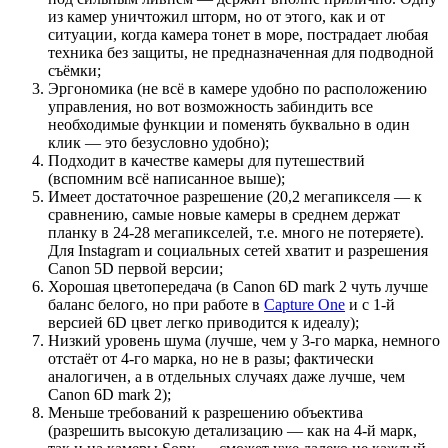
из камер уничтожил шторм, но от этого, как и от
ситуации, когда камера тонет в море, пострадает любая
техника без защиты, не предназначенная для подводной
съёмки;
Эргономика (не всё в камере удобно по расположению
управления, но вот возможность забиндить все
необходимые функции и поменять буквально в один
клик — это безусловно удобно);
Подходит в качестве камеры для путешествий
(вспомним всё написанное выше);
Имеет достаточное разрешение (20,2 мегапикселя — к
сравнению, самые новые камеры в среднем держат
планку в 24-28 мегапикселей, т.е. много не потеряете).
Для Instagram и социальных сетей хватит и разрешения
Canon 5D первой версии;
Хорошая цветопередача (в Canon 6D mark 2 чуть лучше
баланс белого, но при работе в
Capture One
и с 1-й
версией 6D цвет легко приводится к идеалу);
Низкий уровень шума (лучше, чем у 3-го марка, немного
отстаёт от 4-го марка, но не в разы; фактически
аналогичен, а в отдельных случаях даже лучше, чем
Canon 6D mark 2);
Меньше требований к разрешению объектива
(разрешить высокую детализацию — как на 4-й марк,