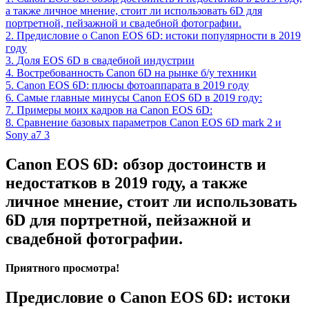
а также личное мнение, стоит ли использовать 6D для
портретной, пейзажной и свадебной фотографии.
2.
Предисловие о Canon EOS 6D: истоки популярности в 2019
году
3.
Доля EOS 6D в свадебной индустрии
4.
Востребованность Canon 6D на рынке б/у техники
5.
Canon EOS 6D: плюсы фотоаппарата в 2019 году
6.
Самые главные минусы Canon EOS 6D в 2019 году:
7.
Примеры моих кадров на Canon EOS 6D:
8.
Сравнение базовых параметров Canon EOS 6D mark 2 и
Sony a7 3
Canon EOS 6D: обзор достоинств и
недостатков в 2019 году, а также
личное мнение, стоит ли использовать
6D для портретной, пейзажной и
свадебной фотографии.
Приятного просмотра!
Предисловие о Canon EOS 6D: истоки