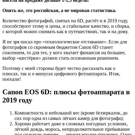
висела на продаже дольше 1-1,5 недель!
Опять же, это российская, а не мировая статистика.
Количество фотографий, снятых на 6D, растёт и в 2019 году,
способствуют этому и цены, и стабильное качество, и сборка,
с которой можно снимать как в путешествиях, так и на дому.
Я не зря писал про «технологическое отставание». Если для
фотографов со скромным бюджетом Canon 6D станет
спасением, то для тех, у кого хватает финансов на большее,
выбор «шестёрки» должен стать осознанным решением.
Поэтому с моей стороны будет честно рассказать как о
плюсах, так и о минусах цифрового фотоаппарата. Итак,
поехали!
Canon EOS 6D: плюсы фотоаппарата в
2019 году
Компактность и небольшой вес (кроме беззеркалок, до
сих пор одна из самых лёгких камер для фотографа);
Хорошо работает даже в сложных погодных условиях,
лёгкий дождь, морось, непродолжительное пребывание
под сильным ливнем — держит вполне прилично. Одну