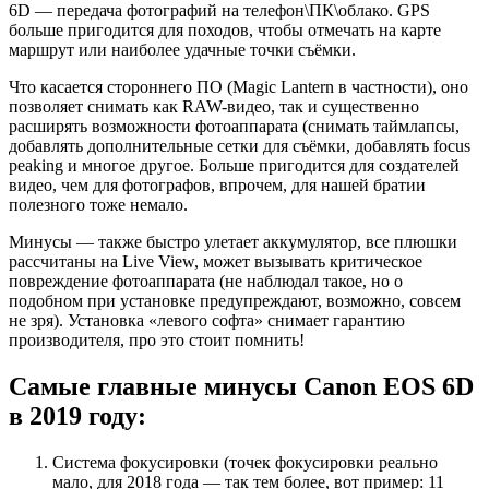
6D — передача фотографий на телефон\ПК\облако. GPS
больше пригодится для походов, чтобы отмечать на карте
маршрут или наиболее удачные точки съёмки.
Что касается стороннего ПО (Magic Lantern в частности), оно
позволяет снимать как RAW-видео, так и существенно
расширять возможности фотоаппарата (снимать таймлапсы,
добавлять дополнительные сетки для съёмки, добавлять focus
peaking и многое другое. Больше пригодится для создателей
видео, чем для фотографов, впрочем, для нашей братии
полезного тоже немало.
Минусы — также быстро улетает аккумулятор, все плюшки
рассчитаны на Live View, может вызывать критическое
повреждение фотоаппарата (не наблюдал такое, но о
подобном при установке предупреждают, возможно, совсем
не зря). Установка «левого софта» снимает гарантию
производителя, про это стоит помнить!
Самые главные минусы Canon EOS 6D
в 2019 году:
Система фокусировки (точек фокусировки реально
мало, для 2018 года — так тем более, вот пример: 11