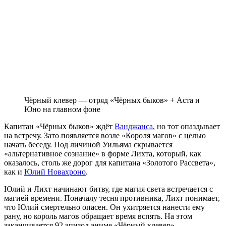
Чёрный клевер — отряд «Чёрных быков» + Аста и
Юно на главном фоне
Капитан «Чёрных быков» ждёт
Ванджанса
, но тот опаздывает
на встречу. Зато появляется возле «Короля магов» с целью
начать беседу. Под личиной Уильяма скрывается
«альтернативное сознание» в форме Лихта, который, как
оказалось, столь же дорог для капитана «Золотого Рассвета»,
как и
Юлий Новахроно
.
Юлий и Лихт начинают битву, где магия света встречается с
магией времени. Поначалу тесня противника, Лихт понимает,
что Юлий смертельно опасен. Он ухитряется нанести ему
рану, но король магов обращает время вспять. На этом
заканчивается 92 эпизод аниме «Чёрный клевер».