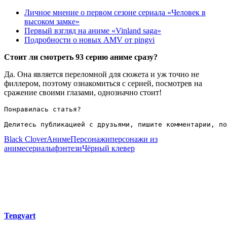
Личное мнение о первом сезоне сериала «Человек в
высоком замке»
Первый взгляд на аниме «Vinland saga»
Подробности о новых AMV от pingvi
Стоит ли смотреть 93 серию аниме сразу?
Да. Она является переломной для сюжета и уж точно не
филлером, поэтому ознакомиться с серией, посмотрев на
сражение своими глазами, однозначно стоит!
Понравилась статья?

Делитесь публикацией с друзьями, пишите комментарии, по
Black Clover
Аниме
Персонажи
персонажи из
аниме
сериалы
фэнтези
Чёрный клевер
Tengyart