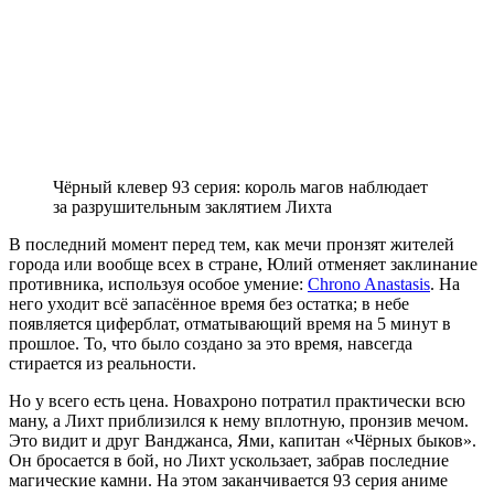
Чёрный клевер 93 серия: король магов наблюдает
за разрушительным заклятием Лихта
В последний момент перед тем, как мечи пронзят жителей
города или вообще всех в стране, Юлий отменяет заклинание
противника, используя особое умение:
Chrono Anastasis
. На
него уходит всё запасённое время без остатка; в небе
появляется циферблат, отматывающий время на 5 минут в
прошлое. То, что было создано за это время, навсегда
стирается из реальности.
Но у всего есть цена. Новахроно потратил практически всю
ману, а Лихт приблизился к нему вплотную, пронзив мечом.
Это видит и друг Ванджанса, Ями, капитан «Чёрных быков».
Он бросается в бой, но Лихт ускользает, забрав последние
магические камни. На этом заканчивается 93 серия аниме