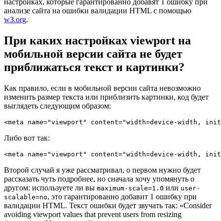
настройках, которые гарантированно добавят 1 ошибку при
анализе сайта на ошибки валидации HTML с помощью
w3.org
.
При каких настройках viewport на
мобильной версии сайта не будeт
приближаться текст и картинки?
Как правило, если в мобильной версии сайта невозможно
изменить размер текста или приблизить картинки, код будет
выглядеть следующим образом:
<meta name="viewport" content="width=device-width, init
Либо вот так:
<meta name="viewport" content="width=device-width, init
Второй случай я уже рассматривал, о первом нужно будет
рассказать чуть подробнее, но сначала хочу упомянуть о
другом: используете ли вы
или
maximum-scale=1.0
user-
, это гарантированно добавит 1 ошибку при
scalable=no
валидации HTML. Текст ошибки будет звучать так: «Consider
avoiding viewport values that prevent users from resizing