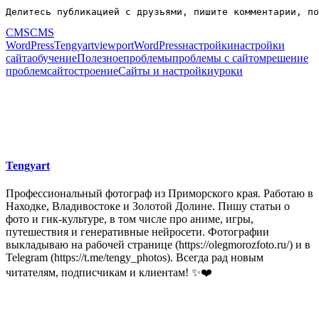
Делитесь публикацией с друзьями, пишите комментарии, по
CMS
CMS
WordPress
Tengyart
viewport
WordPress
настройки
настройки
сайта
обучение
Полезное
проблемы
проблемы с сайтом
решение
проблем
сайтостроение
Сайты и настройки
уроки
Tengyart
Профессиональный фотограф из Приморского края. Работаю в
Находке, Владивостоке и Золотой Долине. Пишу статьи о
фото и гик-культуре, в том числе про аниме, игры,
путешествия и генеративные нейросети. Фотографии
выкладываю на рабочей странице (https://olegmorozfoto.ru/) и в
Telegram (https://t.me/tengy_photos). Всегда рад новым
читателям, подписчикам и клиентам! ✨❤️