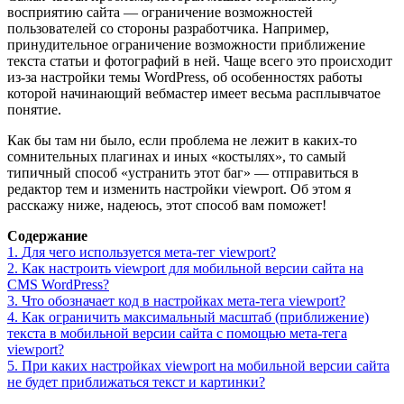
восприятию сайта — ограничение возможностей
пользователей со стороны разработчика. Например,
принудительное ограничение возможности приближение
текста статьи и фотографий в ней. Чаще всего это происходит
из-за настройки темы WordPress, об особенностях работы
которой начинающий вебмастер имеет весьма расплывчатое
понятие.
Как бы там ни было, если проблема не лежит в каких-то
сомнительных плагинах и иных «костылях», то самый
типичный способ «устранить этот баг» — отправиться в
редактор тем и изменить настройки viewport. Об этом я
расскажу ниже, надеюсь, этот способ вам поможет!
Содержание
1.
Для чего используется мета-тег viewport?
2.
Как настроить viewport для мобильной версии сайта на
CMS WordPress?
3.
Что обозначает код в настройках мета-тега viewport?
4.
Как ограничить максимальный масштаб (приближение)
текста в мобильной версии сайта с помощью мета-тега
viewport?
5.
При каких настройках viewport на мобильной версии сайта
не будeт приближаться текст и картинки?