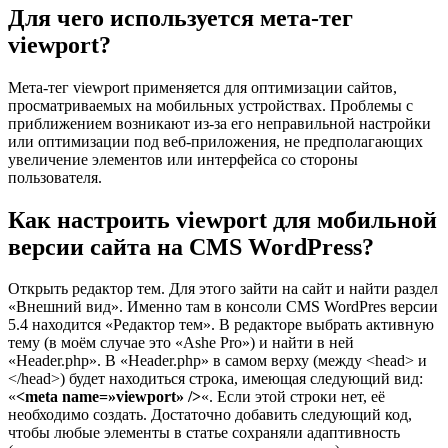
Для чего используется мета-тег
viewport?
Мета-тег viewport применяется для оптимизации сайтов,
просматриваемых на мобильных устройствах. Проблемы с
приближением возникают из-за его неправильной настройки
или оптимизации под веб-приложения, не предполагающих
увеличение элементов или интерфейса со стороны
пользователя.
Как настроить viewport для мобильной
версии сайта на CMS WordPress?
Открыть редактор тем. Для этого зайти на сайт и найти раздел
«Внешний вид». Именно там в консоли CMS WordPres версии
5.4 находится «Редактор тем». В редакторе выбрать активную
тему (в моём случае это «Ashe Pro») и найти в ней
«Header.php». В «Header.php» в самом верху (между <head> и
</head>) будет находиться строка, имеющая следующий вид:
«
<meta name=»viewport» />
«. Если этой строки нет, её
необходимо создать. Достаточно добавить следующий код,
чтобы любые элементы в статье сохраняли адаптивность