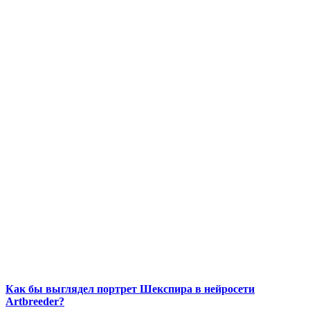
Как бы выглядел портрет Шекспира в нейросети
Artbreeder?