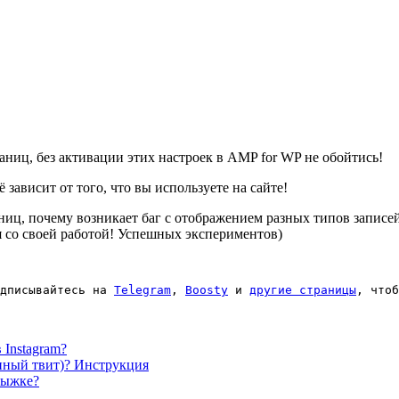
аниц, без активации этих настроек в AMP for WP не обойтись!
зависит от того, что вы используете на сайте!
раниц, почему возникает баг с отображением разных типов записе
я со своей работой! Успешных экспериментов)
дписывайтесь на 
Telegram
, 
Boosty
 и 
другие страницы
, чтоб
 Instagram?
енный твит)? Инструкция
рыжке?