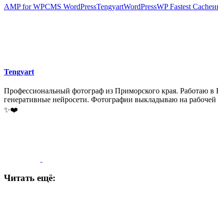
AMP for WP
CMS WordPress
Tengyart
WordPress
WP Fastest Cache
и
Tengyart
Профессиональный фотограф из Приморского края. Работаю в На
генеративные нейросети. Фотографии выкладываю на рабочей стран
✨❤️
Читать ещё: