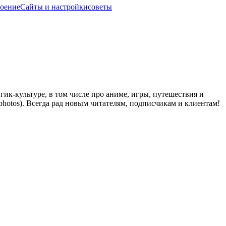
роение
Сайты и настройки
советы
ик-культуре, в том числе про аниме, игры, путешествия и
y_photos). Всегда рад новым читателям, подписчикам и клиентам!