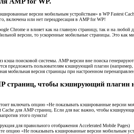
для AMP for WP.
эшированные версии мобильным устройствам» в WP Fastest Cach
го, включена или нет переадресация в AMP for WP!
gle Chrome и влияет как на главную страницу, так и на любой др
обильной версии, то ускоренные мобильные страницы. Это как м
из кэша поисковой системы. AMP версии вне поиска генерируют
тся предложить пользователям кэширующий плагин (например, W
анная мобильная версия страницы при настроенном перенаправле
AMP страниц, чтобы кэширующий плагин 
не стоит включать опцию «Не показывать кэшированные версии м
t Cache для AMP страниц. Если для вас важно, чтобы кэширующ
 напротив этого пункта!
те опцию «Не показывать кэшированные версии мобильным устрой