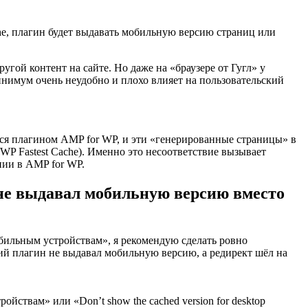
e, плагин будет выдавать мобильную версию страниц или
угой контент на сайте. Но даже на «браузере от Гугл» у
инимум очень неудобно и плохо влияет на пользовательский
ся плагином AMP for WP, и эти «генерированные страницы» в
P Fastest Cache). Именно это несоответствие вызывает
нии в AMP for WP.
не выдавал мобильную версию вместо
обильным устройствам», я рекомендую сделать ровно
ий плагин не выдавал мобильную версию, а редирект шёл на
ствам» или «Don’t show the cached version for desktop