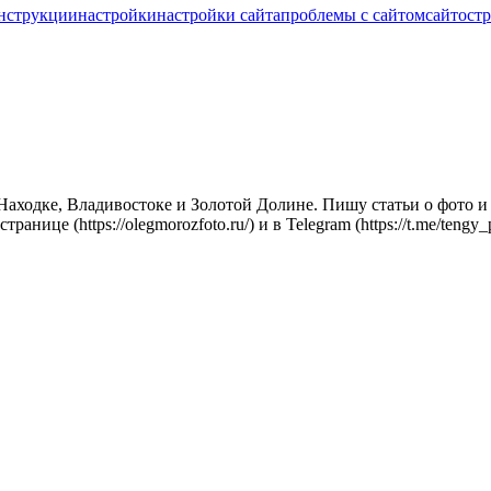
нструкции
настройки
настройки сайта
проблемы с сайтом
сайтост
ходке, Владивостоке и Золотой Долине. Пишу статьи о фото и г
ице (https://olegmorozfoto.ru/) и в Telegram (https://t.me/teng