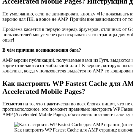
Accelerated Mobile Pages? Инструкция 
По умолчанию, если не активировать кнопку «Не показывать к
версию для ПК, а вовсе не AMP. Причём вне зависимости от то
Проблема касается в первую очередь браузеров, отличных от Goo
пользователей могут через раз открываться то страницы для м
опыт!
В чём причина возникновения бага?
AMP версии публикаций, получаемые вами из Гугл, выдаются 
корне отличаются от мобильной или ПК версии, которую пытае
конфликт, когда у пользователя выдаётся то AMP, то кэширов
Как настроить WP Fastest Cache для 
Accelerated Mobile Pages?
Несмотря на то, что практически во всех блогах пишут, что 
противоположное, это поможет правильно настроить WP Fastes
AMP (Accelerated Mobile Pages), обязательно поставьте галочку
Как настроить WP Fastest Cache для AMP страниц: включи