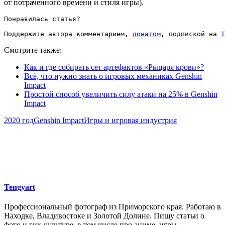
от потраченного времени и стиля игры).
Понравилась статья?

Поддержите автора комментарием, 
донатом
, подпиской на 
T
Смотрите также:
Как и где собирать сет артефактов «Рыцаря крови»?
Всё, что нужно знать о игровых механиках Genshin
Impact
Простой способ увеличить силу атаки на 25% в Genshin
Impact
2020 год
Genshin Impact
Игры и игровая индустрия
Tengyart
Профессиональный фотограф из Приморского края. Работаю в
Находке, Владивостоке и Золотой Долине. Пишу статьи о
фото и гик-культуре, в том числе про аниме, игры,