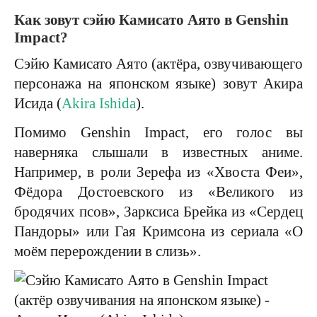
Как зовут сэйю Камисато Аято в Genshin
Impact?
Сэйю Камисато Аято (актёра, озвучивающего
персонажа на японском языке) зовут Акира
Исида (
Akira Ishida
).
Помимо Genshin Impact, его голос вы
наверняка слышали в известных аниме.
Например, в роли Зерефа из «Хвоста Феи»,
Фёдора Достоевского из «Великого из
бродячих псов», Зарксиса Брейка из «Сердец
Пандоры» или Гая Кримсона из сериала «О
моём перерождении в слизь».