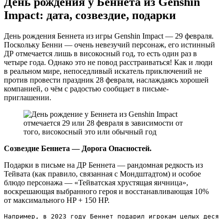
День рождения у Беннета из Genshin
Impact: дата, созвездие, подарки
День рождения Беннета из игры Genshin Impact — 29 февраля.
Поскольку Бенни — очень невезучий персонаж, его истинный
ДР отмечается лишь в високосный год, то есть один раз в
четыре года. Однако это не повод расстраиваться! Как и люди
в реальном мире, непоседливый искатель приключений не
против провести праздник 28 февраля, наслаждаясь хорошей
компанией, о чём с радостью сообщает в письме-
приглашении.
Созвездие Беннета — Дорога Опасностей.
Подарки в письме на ДР Беннета — рандомная редкость из
Тейвата (как правило, связанная с Мондштадтом) и особое
блюдо персонажа — «Тейватская хрустящая яичница»,
воскрешающая выбранного героя и восстанавливающая 10%
от максимального HP + 150 HP.
Например, в 2023 году Беннет подарил игрокам целых деся