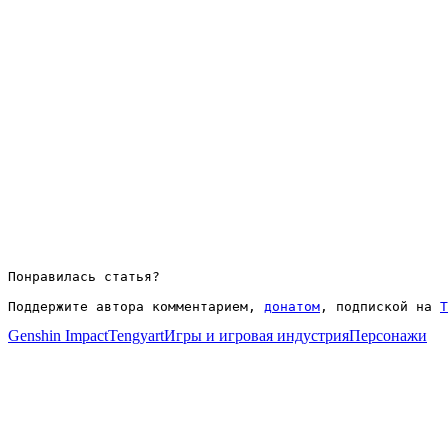
Понравилась статья?

Поддержите автора комментарием, 
донатом
, подпиской на 
T
Genshin Impact
Tengyart
Игры и игровая индустрия
Персонажи