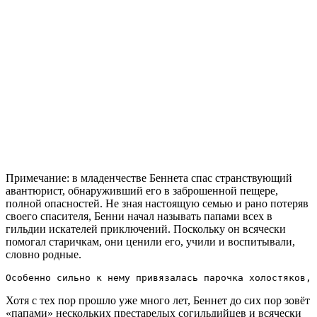
Примечание: в младенчестве Беннета спас странствующий
авантюрист, обнаруживший его в заброшенной пещере,
полной опасностей. Не зная настоящую семью и рано потеряв
своего спасителя, Бенни начал называть папами всех в
гильдии искателей приключений. Поскольку он всячески
помогал старичкам, они ценили его, учили и воспитывали,
словно родные.
Особенно сильно к нему привязалась парочка холостяков,
Хотя с тех пор прошло уже много лет, Беннет до сих пор зовёт
«папами» нескольких престарелых согильдийцев и всячески