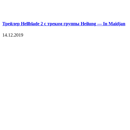
Трейлер Hellblade 2 с треком группы Heilung — In Maidjan
14.12.2019