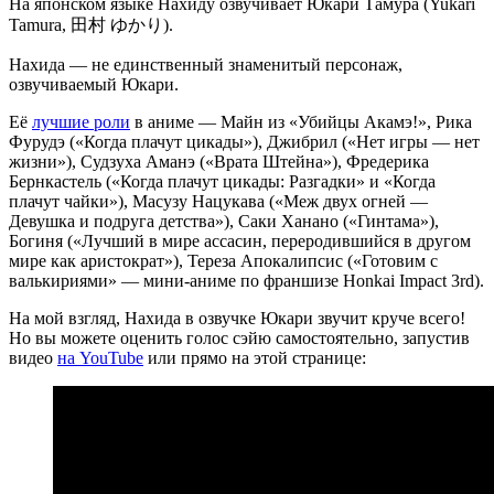
На японском языке Нахиду озвучивает Юкари Тамура (Yukari
Tamura, 田村 ゆかり).
Нахида — не единственный знаменитый персонаж,
озвучиваемый Юкари.
Её
лучшие роли
в аниме — Майн из «Убийцы Акамэ!», Рика
Фурудэ («Когда плачут цикады»), Джибрил («Нет игры — нет
жизни»), Судзуха Аманэ («Врата Штейна»), Фредерика
Бернкастель («Когда плачут цикады: Разгадки» и «Когда
плачут чайки»), Масузу Нацукава («Меж двух огней —
Девушка и подруга детства»), Саки Ханано («Гинтама»),
Богиня («Лучший в мире ассасин, переродившийся в другом
мире как аристократ»), Тереза Апокалипсис («Готовим с
валькириями» — мини-аниме по франшизе Honkai Impact 3rd).
На мой взгляд, Нахида в озвучке Юкари звучит круче всего!
Но вы можете оценить голос сэйю самостоятельно, запустив
видео
на YouTube
или прямо на этой странице: