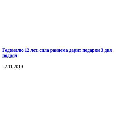
Годвиллю 12 лет, сила рандома дарит подарки 3 дня
подряд
22.11.2019