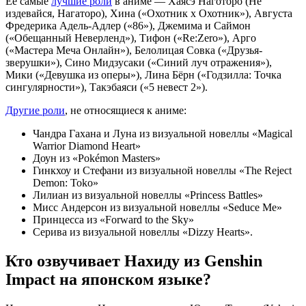
Её самые
лучшие роли
в аниме — Хаясэ Наготоро (Не
издевайся, Нагаторо), Хина («Охотник х Охотник»), Августа
Фредерика Адель-Адлер («86»), Джемима и Саймон
(«Обещанный Неверленд»), Тифон («Re:Zero»), Арго
(«Мастера Меча Онлайн»), Белолицая Совка («Друзья-
зверушки»), Сино Мидзусаки («Синий луч отражения»),
Мики («Девушка из оперы»), Лина Бёрн («Годзилла: Точка
сингулярности»), Такэбаяси («5 невест 2»).
Другие роли
, не относящиеся к аниме:
Чандра Гахана и Луна из визуальной новеллы «Magical
Warrior Diamond Heart»
Доун из «Pokémon Masters»
Гинкхоу и Стефани из визуальной новеллы «The Reject
Demon: Toko»
Лилиан из визуальной новеллы «Princess Battles»
Мисс Андерсон из визуальной новеллы «Seduce Me»
Принцесса из «Forward to the Sky»
Серива из визуальной новеллы «Dizzy Hearts».
Кто озвучивает Нахиду из Genshin
Impact на японском языке?