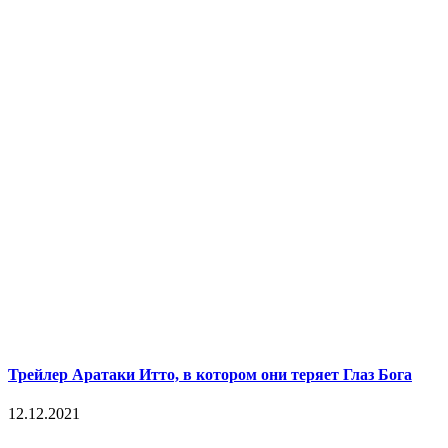
Трейлер Аратаки Итто, в котором они теряет Глаз Бога
12.12.2021