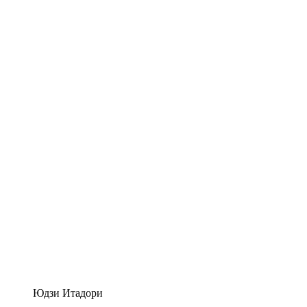
Юдзи Итадори