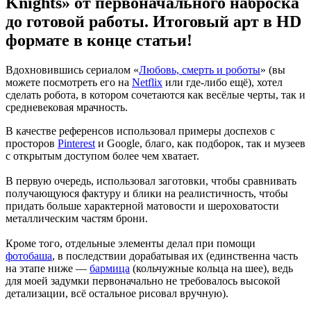
Knights» от первоначального наброска
до готовой работы. Итоговый арт в HD
формате в конце статьи!
Вдохновившись сериалом «
Любовь, смерть и роботы
» (вы
можете посмотреть его на
Netflix
или где-либо ещё), хотел
сделать робота, в котором сочетаются как весёлые черты, так и
средневековая мрачность.
В качестве референсов использовал примеры доспехов с
просторов
Pinterest
и Google, благо, как подборок, так и музеев
с открытым доступом более чем хватает.
В первую очередь, использовал заготовки, чтобы сравнивать
получающуюся фактуру и блики на реалистичность, чтобы
придать больше характерной матовости и шероховатости
металлическим частям брони.
Кроме того, отдельные элементы делал при помощи
фотобаша
, в последствии дорабатывая их (единственна часть
на этапе ниже —
бармица
(кольчужные кольца на шее), ведь
для моей задумки первоначально не требовалось высокой
детализации, всё остальное рисовал вручную).