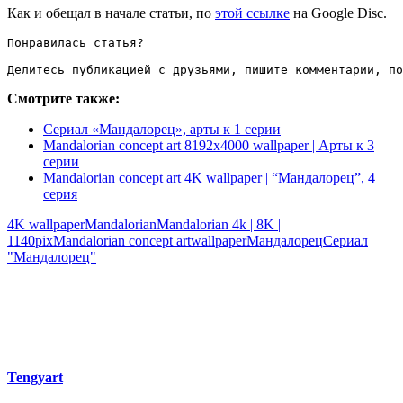
Как и обещал в начале статьи, по
этой ссылке
на Google Disc.
Понравилась статья?

Делитесь публикацией с друзьями, пишите комментарии, по
Смотрите также:
Сериал «Мандалорец», арты к 1 серии
Mandalorian concept art 8192х4000 wallpaper | Арты к 3
серии
Mandalorian concept art 4K wallpaper | “Мандалорец”, 4
серия
4K wallpaper
Mandalorian
Mandalorian 4k | 8K |
1140pix
Mandalorian concept art
wallpaper
Мандалорец
Сериал
"Мандалорец"
Tengyart