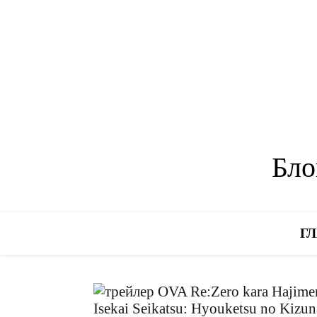
Бло
Г