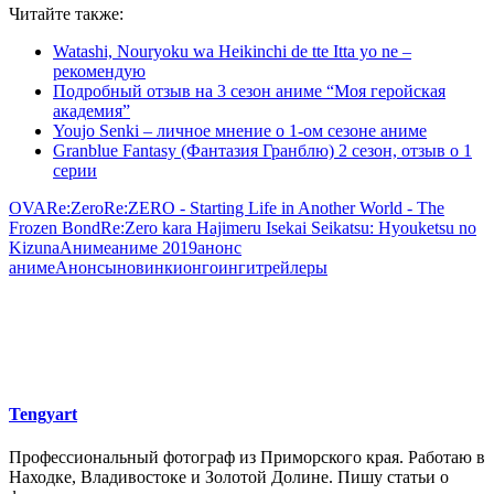
Читайте также:
Watashi, Nouryoku wa Heikinchi de tte Itta yo ne –
рекомендую
Подробный отзыв на 3 сезон аниме “Моя геройская
академия”
Youjo Senki – личное мнение о 1-ом сезоне аниме
Granblue Fantasy (Фантазия Гранблю) 2 сезон, отзыв о 1
серии
OVA
Re:Zero
Re:ZERO - Starting Life in Another World - The
Frozen Bond
Re:Zero kara Hajimeru Isekai Seikatsu: Hyouketsu no
Kizuna
Аниме
аниме 2019
анонс
аниме
Анонсы
новинки
онгоинги
трейлеры
Tengyart
Профессиональный фотограф из Приморского края. Работаю в
Находке, Владивостоке и Золотой Долине. Пишу статьи о