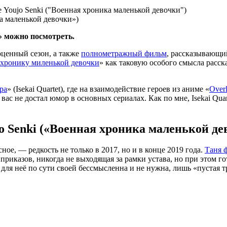
а маленькой девочки»)
е» можно посмотреть.
оценный сезон, а также
полнометражный фильм
, рассказывающи
хронику миленькой девочки
» как таковую особого смысла расск
ра
» (Isekai Quartet), где на взаимодействие героев из аниме «
Over
 вас не достал юмор в основных сериалах. Как по мне, Isekai Qu
o Senki («Военная хроника маленькой дев
ое, — редкость не только в 2017, но и в конце 2019 года.
Таня 
иказов, никогда не выходящая за рамки устава, но при этом го
ля неё по сути своей бессмысленна и не нужна, лишь «пустая тр