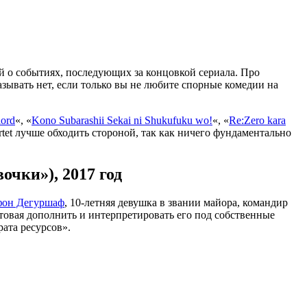
й о событиях, последующих за концовкой сериала. Про
азывать нет, если только вы не любите спорные комедии на
lord
«, «
Kono Subarashii Sekai ni Shukufuku wo!
«, «
Re:Zero kara
artet лучше обходить стороной, так как ничего фундаментально
очки»), 2017 год
фон Дегуршаф
, 10-летняя девушка в звании майора, командир
товая дополнить и интерпретировать его под собственные
ата ресурсов».