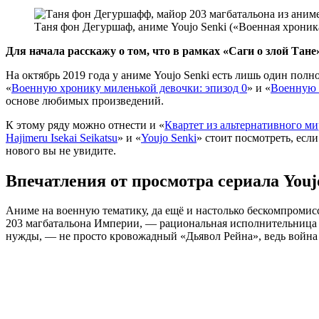
Таня фон Дегуршаф, аниме Youjo Senki («Военная хроник
Для начала расскажу о том, что в рамках «Саги о злой Тан
На октябрь 2019 года у аниме Youjo Senki есть лишь один полн
«
Военную хронику миленькой девочки: эпизод 0
» и «
Военную 
основе любимых произведений.
К этому ряду можно отнести и «
Квартет из альтернативного ми
Hajimeru Isekai Seikatsu
» и «
Youjo Senki
» стоит посмотреть, если
нового вы не увидите.
Впечатления от просмотра сериала Youj
Аниме на военную тематику, да ещё и настолько бескомпромиссн
203 магбатальона Империи, — рациональная исполнительница пр
нужды, — не просто кровожадный «Дьявол Рейна», ведь война д