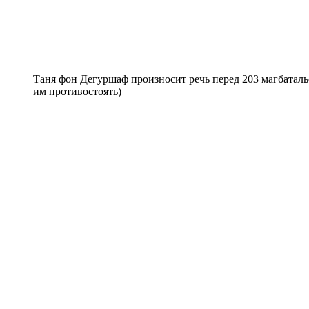
Таня фон Дегуршаф произносит речь перед 203 магбатальо
им противостоять)