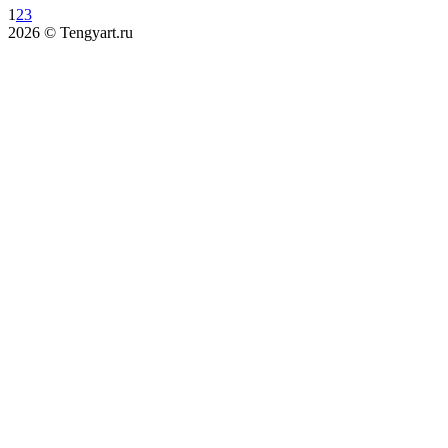
1
2
3
2026 © Tengyart.ru