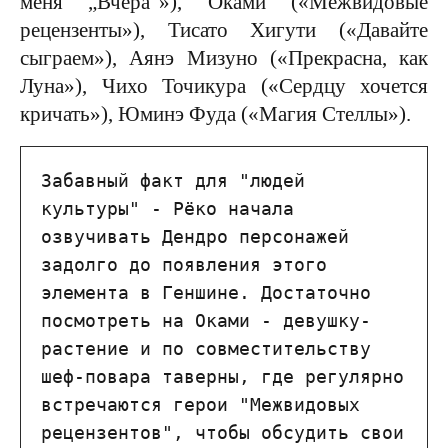
меня „Вчера“»), Оками («Межвидовые
рецензенты»), Тисато Хигути («Давайте
сыграем»), Аянэ Мизуно («Прекрасна, как
Луна»), Чихо Точикура («Сердцу хочется
кричать»), Юминэ Фуда («Магия Стеллы»).
Забавный факт для "людей 
культуры" - Рёко начала 
озвучивать Дендро персонажей 
задолго до появления этого 
элемента в Геншине. Достаточно 
посмотреть на Оками - девушку-
растение и по совместительству 
шеф-повара таверны, где регулярно 
встречаются герои "Межвидовых 
рецензентов", чтобы обсудить свои 