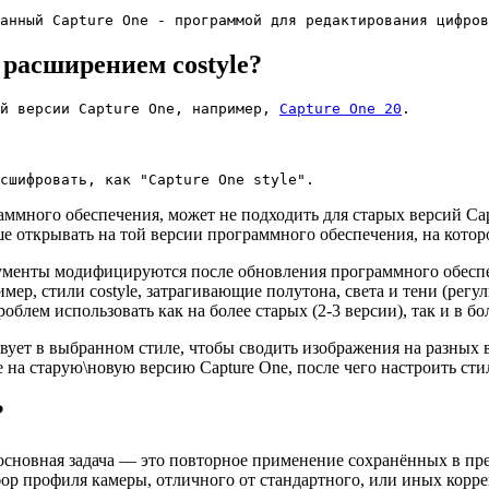
анный Capture One - программой для редактирования цифров
расширением costyle?
й версии Capture One, например, 
Capture One 20
.
сшифровать, как "Capture One style".
аммного обеспечения, может не подходить для старых версий Cap
ше открывать на той версии программного обеспечения, на котор
трументы модифицируются после обновления программного обеспе
ер, стили costyle, затрагивающие полутона, света и тени (регу
лем использовать как на более старых (2-3 версии), так и в бо
твует в выбранном стиле, чтобы сводить изображения на разных
а старую\новую версию Capture One, после чего настроить стил
?
 основная задача — это повторное применение сохранённых в пре
ыбор профиля камеры, отличного от стандартного, или иных корр