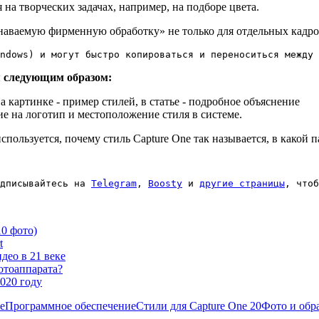
на творческих задачах, например, на подборе цвета.
знаваемую фирменную обработку» не только для отдельных кадров
indows) и могут быстро копироваться и переноситься между 
я следующим образом:
е на логотип и местоположение стиля в системе.
н используется, почему стиль Capture One так называется, в какой
дписывайтесь на 
Telegram
, 
Boosty
 и 
другие страницы
, чтоб
10 фото)
t
део в 21 веке
отоаппарата?
020 году
е
Программное обеспечение
Стили для Capture One 20
Фото и обр