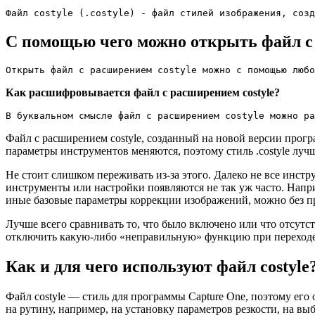
Файл costyle (.costyle) - файл стилей изображения, созд
С помощью чего можно открыть файл с 
Открыть файл с расширением costyle можно с помощью любо
Как расшифровывается файл с расширением costyle?
В буквальном смысле файл с расширением costyle можно ра
Файл с расширением costyle, созданный на новой версии прогр
параметры инструментов меняются, поэтому стиль .costyle луч
Не стоит слишком переживать из-за этого. Далеко не все инс
инструменты или настройки появляются не так уж часто. Наприм
иные базовые параметры коррекции изображений, можно без проб
Лучше всего сравнивать то, что было включено или что отсутс
отключить какую-либо «неправильную» функцию при переходе н
Как и для чего используют файл costyle
Файл costyle — стиль для программы Capture One, поэтому его
на рутину, например, на установку параметров резкости, на в