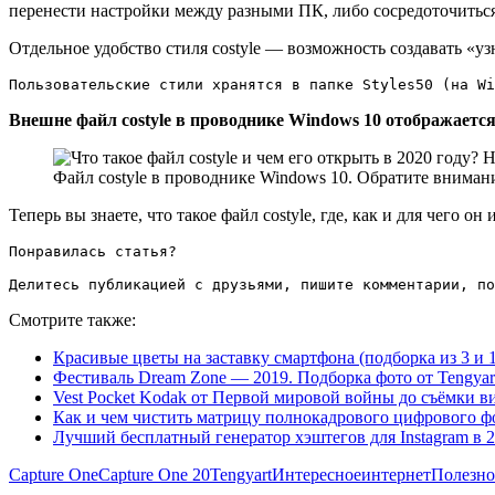
перенести настройки между разными ПК, либо сосредоточиться 
Отдельное удобство стиля costyle — возможность создавать «у
Пользовательские стили хранятся в папке Styles50 (на W
Внешне файл costyle в проводнике Windows 10 отображаетс
Файл costyle в проводнике Windows 10. Обратите внимани
Теперь вы знаете, что такое файл costyle, где, как и для чего о
Понравилась статья?

Делитесь публикацией с друзьями, пишите комментарии, по
Смотрите также:
Красивые цветы на заставку смартфона (подборка из 3 и 
Фестиваль Dream Zone — 2019. Подборка фото от Tengyar
Vest Pocket Kodak от Первой мировой войны до съёмки ви
Как и чем чистить матрицу полнокадрового цифрового ф
Лучший бесплатный генератор хэштегов для Instagram в 2
Capture One
Capture One 20
Tengyart
Интересное
интернет
Полезно