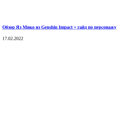
Обзор Яэ Мико из Genshin Impact + гайд по персонажу
17.02.2022