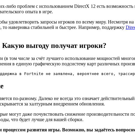
х-либо проблем с использованием DirectX 12 есть возможность 
ательского опыта в игре.
обы удовлетворить запросы игроков по всему миру. Несмотря на 
, то наверняка стабильней и быстрее. Например, поддержку
Dire
2. Какую выгоду получат игроки?
и (в том числе за счёт лучшего использование мощностей много
ния в единую графическую подсистему карт различных производ
ддержка в Fortnite не заявлена, вероятнее всего, трассир
te
вляется по-разному. Далеко не всегда это означает действитель
 скрывается за халтурным внедрением обновления.
ые могут даже почувствовать снижение производительности по ср
воды, что будет лучше для вашей сборки.
 процессом развития игры. Возможно, вы задаётесь вопросом