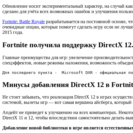
Обновление носит экспериментальный характер, на случай каки
сделано для учёта всех возможных ошибок и улучшения пользов
Fortnite: Battle Royale
разрабатывается на постоянной основе, чт
очевидные опции, которые помогут сделать игру если не лучше
2015 года.
Fortnite получила поддержку DirectX 1
Главные преимущества для игр: увеличение производительност
спецэффектов, новые режимы наложения, возможность объедине
Для последнего пункта -  Microsoft DXR - официальная по
Минусы добавления DirectX 12 в Fortni
Не стоит забывать, что реализация DirectX 12 в играх осущест
системой, вылеты игр — вот самая вершина айсберга, который
Апдейт не приведет к улучшению на всех компьютерах. Некотор
DirectX 11 и 12, чтобы впоследствии самостоятельно делать вы
Добавление новой библиотеки в игре является естественным