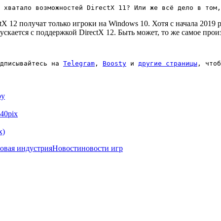
 хватало возможностей DirectX 11? Или же всё дело в том,
X 12 получат только игроки на Windows 10. Хотя с начала 2019 
ускается с поддержкой DirectX 12. Быть может, то же самое произо
дписывайтесь на 
Telegram
, 
Boosty
 и 
другие страницы
, чтоб
ру
140pix
x)
овая индустрия
Новости
новости игр