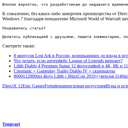
Вполне вероятно, что разработчикам до недавнего времени
К сожалению, без каких-либо заморочек преимущества от Direct
Windows 7 благодаря инициативе Microsoft World of Warcraft зап
Понравилась статья?

Делитесь публикацией с друзьями, пишите комментарии, по
Смотрите также:
8 минусов Lost Ark в России, возникающих до входа в иг
Что делать, если интерфейс League of Legends мерцает?
Lilith Diablo 4 Premium Statue 12 фотографий в 4K, 8K и 1
Cinematic + Gameplay Trailer Diablo IV + скриншоты
8000х12000pix фото Lilith с BlizzCon 2019 (+версия 1140pi
DirectX 12
Epic Games
Fortnite
game
игровая индустрия
Игры и игр
Tengyart