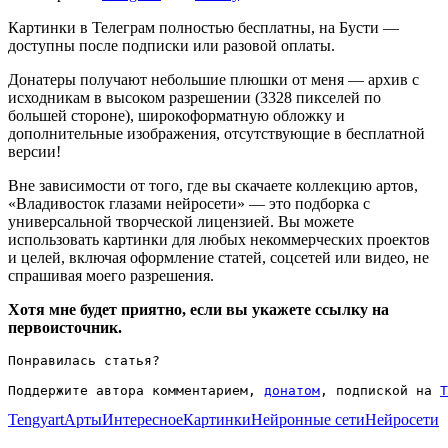
Картинки в Телеграм полностью бесплатны, на Бусти —
доступны после подписки или разовой оплаты.
Донатеры получают небольшие плюшки от меня — архив с
исходникам в высоком разрешении (3328 пикселей по
большей стороне), широкоформатную обложку и
дополнительные изображения, отсутствующие в бесплатной
версии!
Вне зависимости от того, где вы скачаете коллекцию артов,
«Владивосток глазами нейросети» — это подборка с
универсальной творческой лицензией. Вы можете
использовать картинки для любых некоммерческих проектов
и целей, включая оформление статей, соцсетей или видео, не
спрашивая моего разрешения.
Хотя мне будет приятно, если вы укажете ссылку на
первоисточник.
Понравилась статья?

Поддержите автора комментарием, 
донатом
, подпиской на 
T
Tengyart
Арты
Интересное
Картинки
Нейронные сети
Нейросети