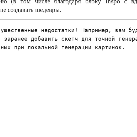
зию (в том числе благодаря блоку Inspo с в
ще создавать шедевры.
ущественные недостатки! Например, вам буд
 заранее добавить скетч для точной генера
пных при локальной генерации картинок.