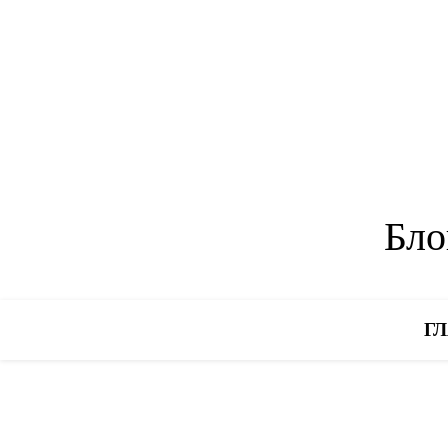
Бло
Г