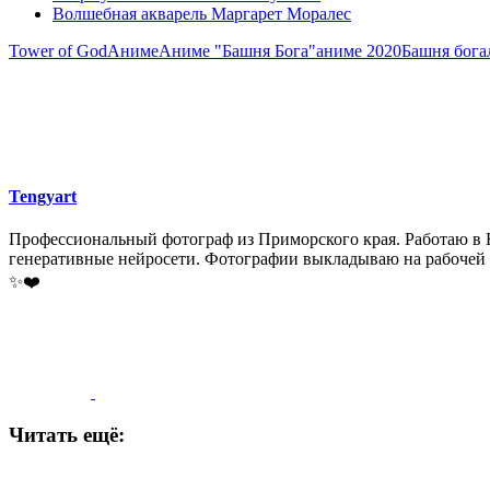
Волшебная акварель Маргарет Моралес
Tower of God
Аниме
Аниме "Башня Бога"
аниме 2020
Башня бога
Tengyart
Профессиональный фотограф из Приморского края. Работаю в На
генеративные нейросети. Фотографии выкладываю на рабочей стран
✨❤️
Читать ещё: