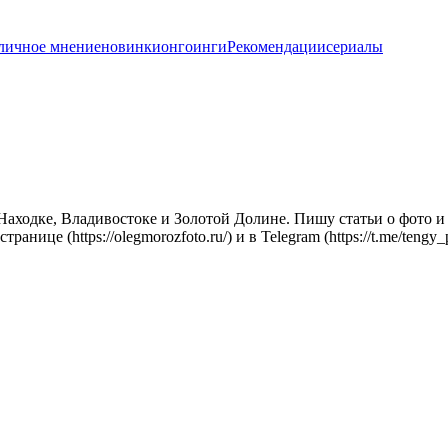
личное мнение
новинки
онгоинги
Рекомендации
сериалы
ходке, Владивостоке и Золотой Долине. Пишу статьи о фото и г
ице (https://olegmorozfoto.ru/) и в Telegram (https://t.me/teng