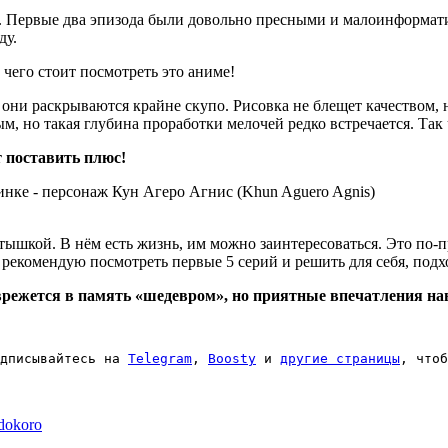
е. Первые два эпизода были довольно пресными и малоинформати
ду.
 чего стоит посмотреть это аниме!
они раскрываются крайне скупо. Рисовка не блещет качеством, 
м, но такая глубина проработки мелочей редко встречается. Так
т поставить плюс!
ышкой. В нём есть жизнь, им можно заинтересоваться. Это по-пр
рекомендую посмотреть первые 5 серий и решить для себя, подх
что врежется в память «шедевром», но приятные впечатления н
дписывайтесь на 
Telegram
, 
Boosty
 и 
другие страницы
, чтоб
dokoro