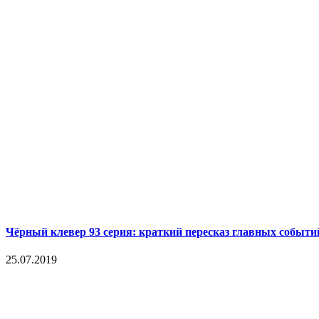
Чёрный клевер 93 серия: краткий пересказ главных событи
25.07.2019