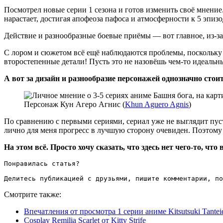
Посмотрел новые серии 1 сезона и готов изменить своё мнени
нарастает, достигая апофеоза пафоса и атмосферности к 5 эпизо
Действие и разнообразные боевые приёмы — вот главное, из-за
С лором и сюжетом всё ещё наблюдаются проблемы, поскольку 
второстепенные детали! Пусть это не назовёшь чем-то идеальны
А вот за дизайн и разнообразие персонажей однозначно стои
Персонаж Кун Агеро Агнис (
Khun Aguero Agnis
)
По сравнению с первыми сериями, сериал уже не выглядит пуст
лично для меня прогресс в лучшую сторону очевиден. Поэтому 
На этом всё. Просто хочу сказать, что здесь нет чего-то, 
Понравилась статья?

Делитесь публикацией с друзьями, пишите комментарии, по
Смотрите также:
Впечатления от просмотра 1 серии аниме Kitsutsuki Tantei
Cosplay Remilia Scarlet от Kitty Strife