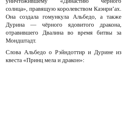
уничтожившему «Династию чёрного
солнца», правящую королевством Каэнри’ах.
Она создала гомункула Альбедо, а также
Дурина — чёрного ядовитого дракона,
отравившего Двалина во время битвы за
Мондштадт.
Слова Альбедо о Рэйндоттир и Дурине из
квеста «Принц мела и дракон»: