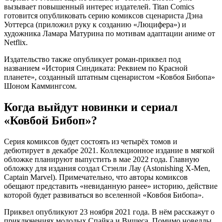
вызывает повышенный интерес издателей. Titan Comics
готовится опубликовать серию комиксов сценариста Дэна
Уоттерса (приложил руку к созданию «Люцифера») и
художника Ламара Матурина по мотивам адаптации аниме от
Netflix.
Издательство также опубликует роман-приквел под
названием «История Синдиката: Реквием по Красной
планете», созданный штатным сценаристом «Ковбоя Бибопа»
Шоном Каммингсом.
Когда выйдут новинки и сериал
«Ковбой Бибоп»?
Серия комиксов будет состоять из четырёх томов и
дебютирует в декабре 2021. Коллекционное издание в мягкой
обложке планируют выпустить в мае 2022 года. Главную
обложку для издания создал Стэнли Лау (Astonishing X-Men,
Captain Marvel). Примечательно, что авторы комиксов
обещают представить «невиданную ранее» историю, действие
которой будет развиваться во вселенной «Ковбоя Бибопа».
Приквел опубликуют 23 ноября 2021 года. В нём расскажут о
приключениях молодых Спайка и Вишеса. Помимо новеллы,