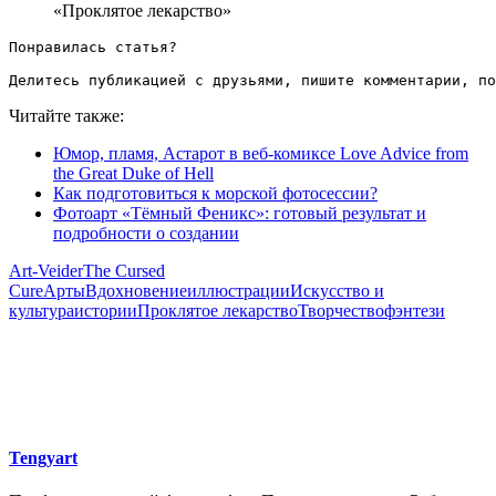
«Проклятое лекарство»
Понравилась статья?

Делитесь публикацией с друзьями, пишите комментарии, по
Читайте также:
Юмор, пламя, Астарот в веб-комиксе Love Advice from
the Great Duke of Hell
Как подготовиться к морской фотосессии?
Фотоарт «Тёмный Феникс»: готовый результат и
подробности о создании
Art-Veider
The Cursed
Cure
Арты
Вдохновение
иллюстрации
Искусство и
культура
истории
Проклятое лекарство
Творчество
фэнтези
Tengyart