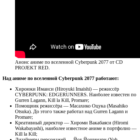
Анонс аниме по вселенной Cyberpunk 2077 от CD
PROJEKT RED.
Над аниме по вселенной Cyberpunk 2077 работают:
Хироюки Имаиси (Hiroyuki Imaishi) — режиссёр
CYBERPUNK: EDGERUNNERS. Наиболее известен по
Gurren Lagann, Kill la Kill, Promare;
Помощник режиссёра — Масахико Оцука (Masahiko
Otsuka). До этого также работал над Gurren Lagann и
Promare;
Креативный директор — Хироми Вакабаяси (Hiromi
Wakabayashi), наиболее известное аниме в портфолио —
Kill la Kill;
Дизайнеры персонажей — Йох Йошинари (Yoh