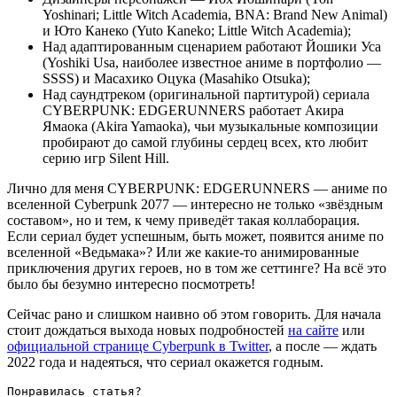
Yoshinari; Little Witch Academia, BNA: Brand New Animal)
и Юто Канеко (Yuto Kaneko; Little Witch Academia);
Над адаптированным сценарием работают Йошики Уса
(Yoshiki Usa, наиболее известное аниме в портфолио —
SSSS) и Масахико Оцука (Masahiko Otsuka);
Над саундтреком (оригинальной партитурой) сериала
CYBERPUNK: EDGERUNNERS работает Акира
Ямаока (Akira Yamaoka), чьи музыкальные композиции
пробирают до самой глубины сердец всех, кто любит
серию игр Silent Hill.
Лично для меня CYBERPUNK: EDGERUNNERS — аниме по
вселенной Cyberpunk 2077 — интересно не только «звёздным
составом», но и тем, к чему приведёт такая коллаборация.
Если сериал будет успешным, быть может, появится аниме по
вселенной «Ведьмака»? Или же какие-то анимированные
приключения других героев, но в том же сеттинге? На всё это
было бы безумно интересно посмотреть!
Сейчас рано и слишком наивно об этом говорить. Для начала
стоит дождаться выхода новых подробностей
на сайте
или
официальной странице Cyberpunk в Twitter
, а после — ждать
2022 года и надеяться, что сериал окажется годным.
Понравилась статья?
