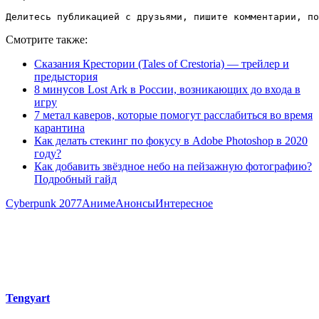
Делитесь публикацией с друзьями, пишите комментарии, по
Смотрите также:
Сказания Крестории (Tales of Crestoria) — трейлер и
предыстория
8 минусов Lost Ark в России, возникающих до входа в
игру
7 метал каверов, которые помогут расслабиться во время
карантина
Как делать стекинг по фокусу в Adobe Photoshop в 2020
году?
Как добавить звёздное небо на пейзажную фотографию?
Подробный гайд
Cyberpunk 2077
Аниме
Анонсы
Интересное
Tengyart