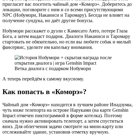
пригласит вас посетить чайный дом «Коморэ». Доберитесь до
локации, поговорите с ним и со всеми присутствующими
NPC (Нобумори, Наканиси и Таромару). Беседа не влияет на
получение сундука, но даёт другие бонусы.
Нобумори расскажет о дуэли с Камисато Аято, потере Глаза
Бога, а затем выдаст подарок. Диалоги Наканиси и Таромару
стартовать не обязательно, но если вы любите собак и милый
фансервис, уделите им капельку внимания.
Ветка диалога с подарком Нобумори
А теперь перейдём к самому вкусному.
Как попасть в «Коморэ»?
Чайный дом «Коморэ» находится в лучшем районе Инадзумы,
чуть ниже телепорта на острове Наруками (на карте Genshin
Impact отмечен пиктограммой в форме котелка). Поэтому
сначала нужно активировать телепорт, а затем спуститься
вниз. Для облегчения задачи смотрите на мини-карту или
отслеживайте здание, установив отметку вручную.