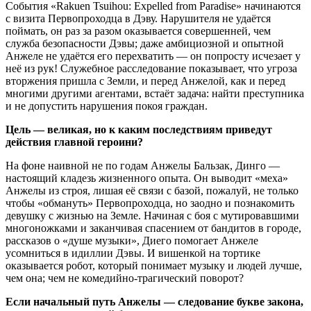
События «Rakuen Tsuihou: Expelled from Paradise» начинаются
с визита Первопроходца в Дэву. Нарушителя не удаётся
поймать, он раз за разом оказывается совершенней, чем
служба безопасности Дэвы; даже амбициозной и опытной
Анжеле не удаётся его перехватить — он попросту исчезает у
неё из рук! Служебное расследование показывает, что угроза
вторжения пришла с Земли, и перед Анжелой, как и перед
многими другими агентами, встаёт задача: найти преступника
и не допустить нарушения покоя граждан.
Цель — великая, но к каким последствиям приведут
действия главной героини?
На фоне наивной не по годам Анжелы Бальзак, Динго —
настоящий кладезь жизненного опыта. Он выводит «меха»
Анжелы из строя, лишая её связи с базой, пожалуй, не только
чтобы «обмануть» Первопроходца, но заодно и познакомить
девушку с жизнью на Земле. Начиная с боя с мутировавшими
многоножками и заканчивая спасением от бандитов в городе,
рассказов о «душе музыки», Диего помогает Анжеле
усомниться в идиллии Дэвы. И вишенкой на тортике
оказывается робот, который понимает музыку и людей лучше,
чем она; чем не комедийно-трагический поворот?
Если начальный путь Анжелы — следование букве закона,