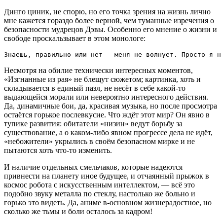
Динго циник, не спорю, но его точка зрения на жизнь лично
мне кажется гораздо более верной, чем туманные изречения о
безопасности мудрецов Дэвы. Особенно его мнение о жизни и
свободе проскальзывает в этом монологе:
Знаешь, правильно или нет – меня не волнует. Просто я н
Несмотря на обилие технически интересных моментов,
«Изгнанные из рая» не блещут сюжетом; картинка, хоть и
складывается в единый пазл, не несёт в себе какой-то
выдающейся морали или невероятно интересного действия.
Да, динамичные бои, да, красивая музыка, но после просмотра
остаётся горькое послевкусие. Что ждёт этот мир? Он явно в
тупике развития: обитатели «низин» ведут борьбу за
существование, а о каком-либо явном прогрессе дела не идёт,
«небожители» укрылись в своём безопасном мирке и не
пытаются хоть что-то изменить.
И наличие отдельных смельчаков, которые надеются
привнести на планету иное будущее, и отчаянный прыжок в
космос робота с искусственным интеллектом, — всё это
подобно звуку металла по стеклу, настолько же больно и
горько это видеть. Да, аниме в-основном жизнерадостное, но
сколько же тьмы и боли осталось за кадром!