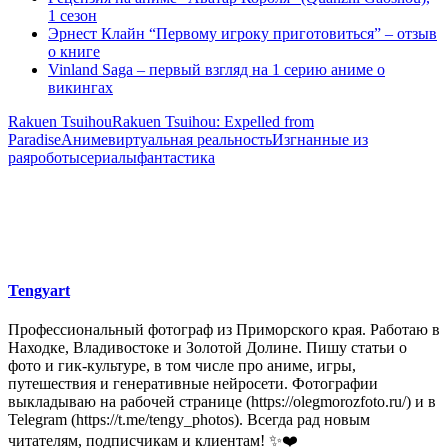
1 сезон
Эрнест Клайн “Первому игроку приготовиться” – отзыв
о книге
Vinland Saga – первый взгляд на 1 серию аниме о
викингах
Rakuen Tsuihou
Rakuen Tsuihou: Expelled from
Paradise
Аниме
виртуальная реальность
Изгнанные из
рая
роботы
сериалы
фантастика
Tengyart
Профессиональный фотограф из Приморского края. Работаю в
Находке, Владивостоке и Золотой Долине. Пишу статьи о
фото и гик-культуре, в том числе про аниме, игры,
путешествия и генеративные нейросети. Фотографии
выкладываю на рабочей странице (https://olegmorozfoto.ru/) и в
Telegram (https://t.me/tengy_photos). Всегда рад новым
читателям, подписчикам и клиентам! ✨❤️