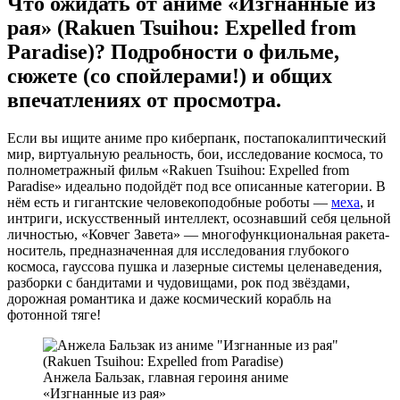
Что ожидать от аниме «Изгнанные из
рая» (Rakuen Tsuihou: Expelled from
Paradise)? Подробности о фильме,
сюжете (со спойлерами!) и общих
впечатлениях от просмотра.
Если вы ищите аниме про киберпанк, постапокалиптический
мир, виртуальную реальность, бои, исследование космоса, то
полнометражный фильм «Rakuen Tsuihou: Expelled from
Paradise» идеально подойдёт под все описанные категории. В
нём есть и гигантские человекоподобные роботы —
меха
, и
интриги, искусственный интеллект, осознавший себя цельной
личностью, «Ковчег Завета» — многофункциональная ракета-
носитель, предназначенная для исследования глубокого
космоса, гауссова пушка и лазерные системы целенаведения,
разборки с бандитами и чудовищами, рок под звёздами,
дорожная романтика и даже космический корабль на
фотонной тяге!
Анжела Бальзак, главная героиня аниме
«Изгнанные из рая»