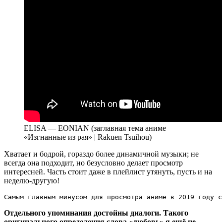
ELISA — EONIAN (заглавная тема аниме
«Изгнанные из рая» | Rakuen Tsuihou)
Хватает и бодрой, гораздо более динамичной музыки; не
всегда она подходит, но безусловно делает просмотр
интересней. Часть стоит даже в плейлист утянуть, пусть и на
неделю-другую!
Самым главным минусом для просмотра аниме в 2019 году с
Отдельного упоминания достойны диалоги. Такого
оригинального определения слова «любовь» я ещё не