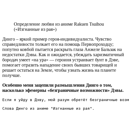
Определение любви из аниме Rakuen Tsuihou
(«Изгнанные из рая»)
Динго – яркий пример героя-индивидуалиста. Чувство
справедливости толкает его на помощь Первопроходцу;
попутно ковбой пытается раскрыть глаза Анжеле Бальзак на
недостатки Дэвы. Как и ожидается, убеждать харизматичный
бородач умеет «на ура» — героиня устраивает бунт в Дэве,
помогает отразить нападение своих бывших товарищей и
решает остаться на Земле, чтобы узнать жизнь на планете
получше.
Особенно меня зацепили размышления Динго о том,
насколько эфемерны «безграничные возможности» Дэвы.
Если я уйду в Дэву, мой разум обретёт безграничные возм
Слова Динго из аниме "Изгнанные из рая". 