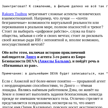
Заинтриговал? К сожалению, в фильме далеко не всё так г
Rakuen Tsuihou
затрагивает сложные аспекты человеческих
взаимоотношений. Например, что лучше — «почти
безграничные» возможности виртуальной реальности или
переживания в реальном мире, полном опасностей и тревог?
Стоит ли выбирать «цифровое рабство», служа на благо
общества, забывая о себе и своих мечтах; стоит ли рисковать
своей жизнью ради ИИ с непонятной и, вполне возможно,
неосуществимой мечтой?
Обо всём этом, включая историю приключений
наблюдателя
Динго
и агента 3-го ранга из Бюро
Безопасности DEVA (
Анжелы Бальзак
), и пойдёт речь в
«Изгнанных из рая».
Примечание: в дальнейшем DEVA будет записываться, как "
Если с Анжелой всё более-менее понятно — прорывной агент
с неординарными способностями, то Динго — тёмная
лошадка. Являясь наёмным работником Дэва, он живёт на
Земле и помогает выполнять задания безопасникам, никогда
прежде не имевшим человеческого тела. Отлично стреляет и
представляется псевдонимом, несмотря на то, что имеет
другое имя (Зарик Кадзивара), повсюду носит акустическую