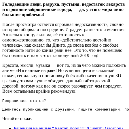
Голодающие люди, разруха, пустыня, недостаток лекарств
и огромные заброшенные города, — да, у этого мира явно
большие проблемы!
После просмотра остаётся огромная недосказанность, словно
историю оборвали посередине. И радует разве что изменения
Анжелы к концу фильма, её готовность к
самопожертвованию, то, что «действительно достойно
человека», как сказал бы Динго, да слова ковбоя о свободе,
готовность идти до конца ради неё. Это то, что не помешало
бы помнить и нам в этот злополучный 2019 год!
Красота, мысли, музыка — вот то, из-за чего можно полюбить
аниме «Изгнанные из рая»! Но если вы цените сложный
сюжет, гениальную постановку боёв либо качественную 3D
графику, то вам лучше обходить данный тайтл десятой
дорогой, потому как вас он скорее разочарует, чем порадует.
Всем остальным крайне рекомендую!
Понравилась статья?

Делитесь публикацией с друзьями, пишите комментарии, по
Читайте также:
Рецензия на аниме “Аватар Короля” (Quanzhi Gaoshou),