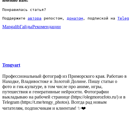
именно вам!
Понравилась статья?
Поддержите 
автора
 репостом, 
донатом
, подпиской на 
Teleg
Mangalib
Гайды
Рекомендации
Tengyart
Профессиональный фотограф из Приморского края. Работаю в
Находке, Владивостоке и Золотой Долине. Пишу статьи о
фото и гик-культуре, в том числе про аниме, игры,
путешествия и генеративные нейросети. Фотографии
выкладываю на рабочей странице (https://olegmorozfoto.ru/) и в
Telegram (https://t.me/tengy_photos). Всегда рад новым
читателям, подписчикам и клиентам! ✨❤️