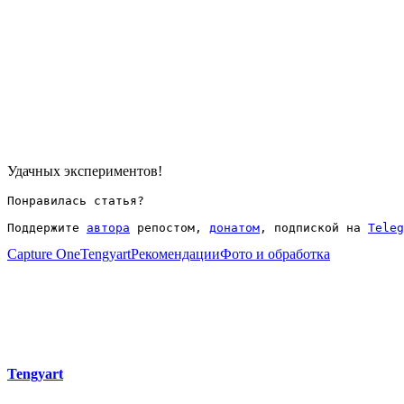
Удачных экспериментов!
Понравилась статья?
Поддержите 
автора
 репостом, 
донатом
, подпиской на 
Teleg
Capture One
Tengyart
Рекомендации
Фото и обработка
Tengyart