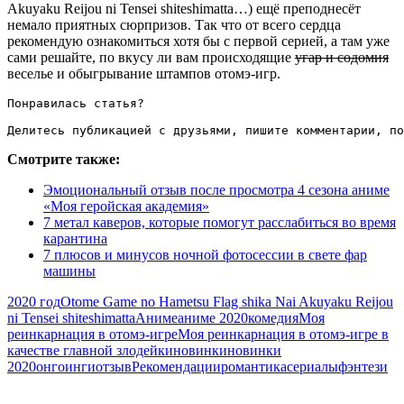
Akuyaku Reijou ni Tensei shiteshimatta…) ещё преподнесёт
немало приятных сюрпризов. Так что от всего сердца
рекомендую ознакомиться хотя бы с первой серией, а там уже
сами решайте, по вкусу ли вам происходящие
угар и содомия
веселье и обыгрывание штампов отомэ-игр.
Понравилась статья?

Делитесь публикацией с друзьями, пишите комментарии, по
Смотрите также:
Эмоциональный отзыв после просмотра 4 сезона аниме
«Моя геройская академия»
7 метал каверов, которые помогут расслабиться во время
карантина
7 плюсов и минусов ночной фотосессии в свете фар
машины
2020 год
Otome Game no Hametsu Flag shika Nai Akuyaku Reijou
ni Tensei shiteshimatta
Аниме
аниме 2020
комедия
Моя
реинкарнация в отомэ-игре
Моя реинкарнация в отомэ-игре в
качестве главной злодейки
новинки
новинки
2020
онгоинги
отзыв
Рекомендации
романтика
сериалы
фэнтези