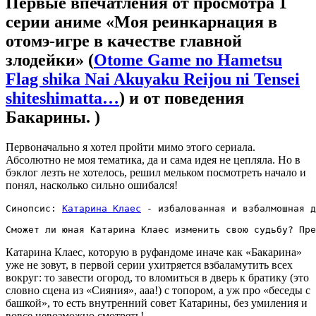
Первые впечатления от просмотра 1
серии аниме «Моя реинкарнация в
отомэ-игре в качестве главной
злодейки» (
Otome Game no Hametsu
Flag shika Nai Akuyaku Reijou ni Tensei
shiteshimatta…
) и от поведения
Бакарины. )
Первоначально я хотел пройти мимо этого сериала.
Абсолютно не моя тематика, да и сама идея не цепляла. Но в
бэклог лезть не хотелось, решил мельком посмотреть начало и
понял, насколько сильно ошибался!
Синопсис: 
Катарина Клаес
 - избалованная и взбалмошная д
Сможет ли юная Катарина Клаес изменить свою судьбу? Пре
Катарина Клаес, которую в руфандоме иначе как «Бакарина»
уже не зовут, в первой серии ухитряется взбаламутить всех
вокруг: то завести огород, то вломиться в дверь к братику (это
словно сцена из «Сияния», ааа!) с топором, а уж про «беседы с
башкой», то есть внутренний совет Катарины, без умиления и
вовсе невозможно смотреть!