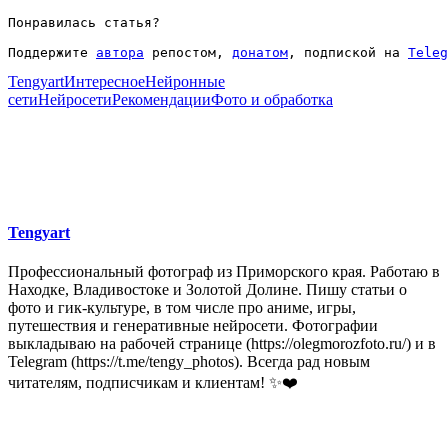
Понравилась статья?
Поддержите 
автора
 репостом, 
донатом
, подпиской на 
Teleg
Tengyart
Интересное
Нейронные
сети
Нейросети
Рекомендации
Фото и обработка
Tengyart
Профессиональный фотограф из Приморского края. Работаю в
Находке, Владивостоке и Золотой Долине. Пишу статьи о
фото и гик-культуре, в том числе про аниме, игры,
путешествия и генеративные нейросети. Фотографии
выкладываю на рабочей странице (https://olegmorozfoto.ru/) и в
Telegram (https://t.me/tengy_photos). Всегда рад новым
читателям, подписчикам и клиентам! ✨❤️