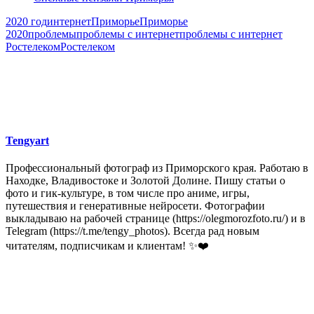
2020 год
интернет
Приморье
Приморье
2020
проблемы
проблемы с интернет
проблемы с интернет
Ростелеком
Ростелеком
Tengyart
Профессиональный фотограф из Приморского края. Работаю в
Находке, Владивостоке и Золотой Долине. Пишу статьи о
фото и гик-культуре, в том числе про аниме, игры,
путешествия и генеративные нейросети. Фотографии
выкладываю на рабочей странице (https://olegmorozfoto.ru/) и в
Telegram (https://t.me/tengy_photos). Всегда рад новым
читателям, подписчикам и клиентам! ✨❤️