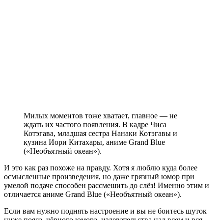
Милых моментов тоже хватает, главное — не
ждать их частого появления. В кадре Чиса
Котэгава, младшая сестра Нанаки Котэгавы и
кузина Иори Китахары, аниме Grand Blue
(«Необъятный океан»).
И это как раз похоже на правду. Хотя я люблю куда более
осмысленные произведения, но даже грязный юмор при
умелой подаче способен рассмешить до слёз! Именно этим и
отличается аниме Grand Blue («Необъятный океан»).
Если вам нужно поднять настроение и вы не боитесь шуток
ниже пояса, чёрного юмора, издевательства над всем и вся, —