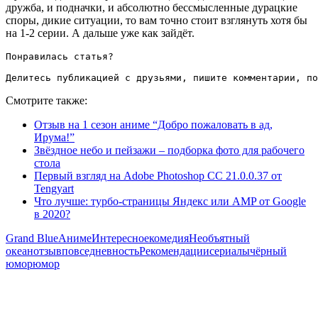
дружба, и подначки, и абсолютно бессмысленные дурацкие
споры, дикие ситуации, то вам точно стоит взглянуть хотя бы
на 1-2 серии. А дальше уже как зайдёт.
Понравилась статья?

Делитесь публикацией с друзьями, пишите комментарии, по
Смотрите также:
Отзыв на 1 сезон аниме “Добро пожаловать в ад,
Ирума!”
Звёздное небо и пейзажи – подборка фото для рабочего
стола
Первый взгляд на Adobe Photoshop CC 21.0.0.37 от
Tengyart
Что лучше: турбо-страницы Яндекс или AMP от Google
в 2020?
Grand Blue
Аниме
Интересное
комедия
Необъятный
океан
отзыв
повседневность
Рекомендации
сериалы
чёрный
юмор
юмор