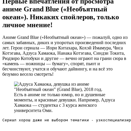
Первые впечатления от просмотра
аниме Grand Blue («Необъятный
океан»). Никаких спойлеров, только
личное мнение!
Аниме Grand Blue («Необъятный океан») — пожалуй, одно из
самых забавных, диких и упоротых произведений последних
лет. Герои сериала — Иори Китахара, Кохэй Имамура, Чиса
Котэгава, Адзуса Хамаока, Нанака Котэгава, Синдзи Токита,
Рюдзиро Котобуки и другие — вечно играют на грани сюра в
«камень — ножницы — бумагу», спорят, пьют и
бесчинствуют, учатся и обучают дайвингу, и на всё это
безумно весело смотреть!
Есть в аниме не только юмор, но и душевные
моменты, и красивые девушки. Например, Адзуса
Хамаока — студентка с 3 курса женского
университета Оми.
Сериал хорош даже не выбором тематики - узкоспециализир