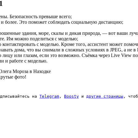
1
ены. Безопасность превыше всего;
 и более. Это поможет соблюдать социальную дистанцию;
;
аброшенные здания, море, скалы и дикая природа, — вот ваши лу
те. Им можно поделиться с моделью;
 контактировать с моделью. Кроме того, ассистент может помочь
навать дома, что вы снимали в сложных условиях в JPEG, а не в
 лицу или глазам, если это возможно. Съёмка через Live View 
и и работе с моделью.
крутые фото!
дписывайтесь на 
Telegram
, 
Boosty
 и 
другие страницы
, чтоб