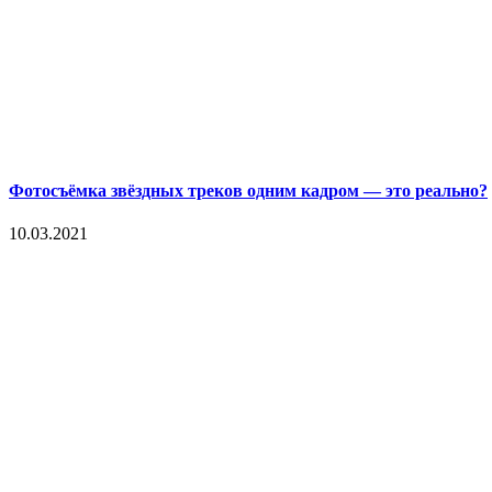
Фотосъёмка звёздных треков одним кадром — это реально?
10.03.2021