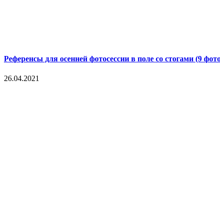
Референсы для осенней фотосессии в поле со стогами (9 фото
26.04.2021