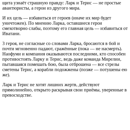
щита узнаёт страшную правду: Ларк и Терис — не простые
авантюристы, а герои из другого мира.
И их цель — избавиться от героев (иначе их мир будет
уничтожен). По мнению Ларка, оставшиеся герои
смехотворно слабы, поэтому его главная цель — избавиться от
Иватани.
3 героя, не согласные со словами Ларка, бросаются в бой и
почти мгновенно падают, сражённые (пока — не насмерть).
Наофуми и компания оказываются последними, кто способен
противостоять Ларку и Терис, ведь даже команда Мирелии,
пытавшаяся помешать бою, была отброшена — все стрелы
сметены Терис, а корабли подожжены (позже — потушены ею
же).
Ларк и Терис не хотят лишних жертв, действуют
прямолинейно, открыто раскрывая свои приёмы, уверенные в
превосходстве.