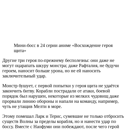
Мини-босс в 24 серии аниме «Восхождение героя
щита»
Другие три героя по-прежнему бесполезны: они даже не
могут оцарапать шкуру монстра; даже Рафталия, не будучи
героем, наносит больше урона, но не ей наносить
заключительный удар.
Монстр бушует, с первой попытки у героя щита не удаётся
закончить битву. Корабли пострадали от атаки, боевой
порядок был нарушен, некоторые из мелких чудовищ даже
прорвали линию обороны и напали на команду, например,
чуть не утащив Мелти в море.
Этому помешал Ларк и Терис, сумевшие не только отбросить
существ Волны за пределы корабля, но и нанести удар по
боссу. Вместе с Наофуми они побеждают, после чего герой