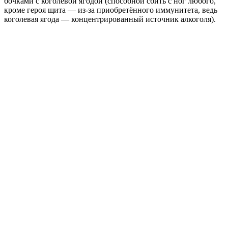
бочками с коголевой ягодой (способной сбить с ног любого,
кроме героя щита — из-за приобретённого иммунитета, ведь
коголевая ягода — концентрированный источник алкоголя).