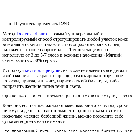
Научитесь применять D&B!
Метод
Dodge and burn
— самый универсальный и
контролируемый способ отретушировать любой участок кожи,
затемняя и осветляя пиксели с помощью отдельных слоёв,
наложенных поверх оригинала. Лично я чаще всего
использую от 3 до 5-7 слоёв в режиме наложения «Мягкий
свет», залитых 50% серым.
Используя
кисти для ретуши
, вы можете изменить все детали
изображения — закрасить прыщи, замаскировать торчащие
волоски, пригладить кожу, нарисовать объём с нуля, либо
поправить жёсткие пятна тени и света.
Однако D&B - очень времязатратная техника ретуши, поэто
Конечно, если от вас ожидают максимального качества, сроки
не жмут, а денег платят столько, что одного заказа хватит на
несколько месяцев безбедной жизни, можно позволить себе
сутками корпеть над снимками.
Это проигрышный путь, когда дело касается бюджетных зак