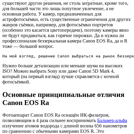
существуют другие решения, не столь затратные, кроме того,
для большей части это лишь попутное увлечение, а не
основная работа. У камер, предназначенных для
астрофотосъёмки, есть существенные ограничения для других
жанров съёмки, например, для фотосъёмки портретов
(особенно это касается цветопередачи), поэтому камеры явно
не будут продаваться, как горячие пирожки. Да и нужна ли
профессионалам беззеркальная камера Canon EOS Ra, да и R
тоже — большой вопрос.
На мой взгляд, решение Canon выбраться на рынок беззерк
Нужно больше детализации или меньше шума на высоких
ISO? Можно выбрать Sony или даже Canon 5D Mark 4,
который (на первый взгляд) лучше справляется с ночной
фотосъёмкой.
Основные принципиальные отличия
Canon EOS Ra
Фотоаппарат Canon EOS Ra оснащён ИК-фильтром,
позволяющим в 4 раза сильнее воспринимать
Бальмер-альфа
излучение атомов водорода с длиной волны 656 нанометров
по сравнению с обычными камерами EOS R. Это