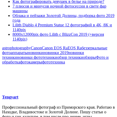
Как фотографировать девушек в белье на природе?
7 плюсов и минусов ночной фотосессии в свете фар
машины
Облака и пейзажи Золотой Долины, подборка фото 2019
года
Lilith Diablo 4 Premium Statue 12 фотографий в 4K, 8K и
1140pix
8000х12000pix фото Lilith с BlizzCon 2019 (+версия
1140pix)
astrophotography
Canon
Canon EOS Ra
EOS Ra
беззеркальные
фотоаппараты
новинки
новинки 2019
новинки
техники
новинки фототехники
обзор техники
обзоры
Фото и
обработка
фотокамеры
фототехника
Tengyart
Профессиональный фотограф из Приморского края. Работаю в
Находке, Владивостоке и Золотой Долине. Пишу статьи о
фото и гик-культуре, в том числе про аниме, игры,