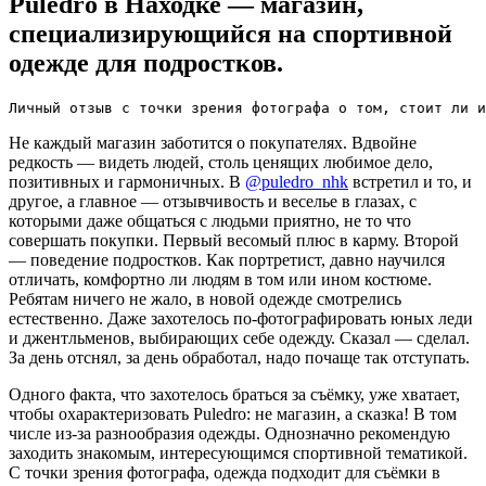
Puledro в Находке — магазин,
специализирующийся на спортивной
одежде для подростков.
Личный отзыв с точки зрения фотографа о том, стоит ли и
Не каждый магазин заботится о покупателях. Вдвойне
редкость — видеть людей, столь ценящих любимое дело,
позитивных и гармоничных. В
@puledro_nhk
встретил и то, и
другое, а главное — отзывчивость и веселье в глазах, с
которыми даже общаться с людьми приятно, не то что
совершать покупки. Первый весомый плюс в карму. Второй
— поведение подростков. Как портретист, давно научился
отличать, комфортно ли людям в том или ином костюме.
Ребятам ничего не жало, в новой одежде смотрелись
естественно. Даже захотелось по-фотографировать юных леди
и джентльменов, выбирающих себе одежду. Сказал — сделал.
За день отснял, за день обработал, надо почаще так отступать.
Одного факта, что захотелось браться за съёмку, уже хватает,
чтобы охарактеризовать Puledro: не магазин, а сказка! В том
числе из-за разнообразия одежды. Однозначно рекомендую
заходить знакомым, интересующимся спортивной тематикой.
С точки зрения фотографа, одежда подходит для съёмки в