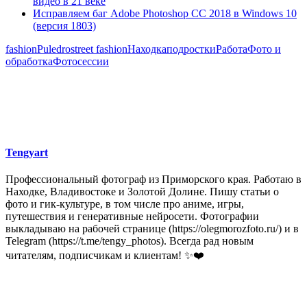
видео в 21 веке
Исправляем баг Adobe Photoshop CС 2018 в Windows 10
(версия 1803)
fashion
Puledro
street fashion
Находка
подростки
Работа
Фото и
обработка
Фотосессии
Tengyart
Профессиональный фотограф из Приморского края. Работаю в
Находке, Владивостоке и Золотой Долине. Пишу статьи о
фото и гик-культуре, в том числе про аниме, игры,
путешествия и генеративные нейросети. Фотографии
выкладываю на рабочей странице (https://olegmorozfoto.ru/) и в
Telegram (https://t.me/tengy_photos). Всегда рад новым
читателям, подписчикам и клиентам! ✨❤️